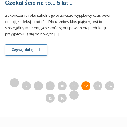
Czekaliście na to… 5 lat…
Zakończenie roku szkolnego to zawsze wyjątkowy czas pełen
emocji, refleksji i radości. Dla uczniów klas piątych, jest to
szczególny moment, gdyż kończą oni pewien etap edukacji i
przygotowują się do nowych [...]
Czytaj dalej
7
8
9
10
11
12
13
14
15
16