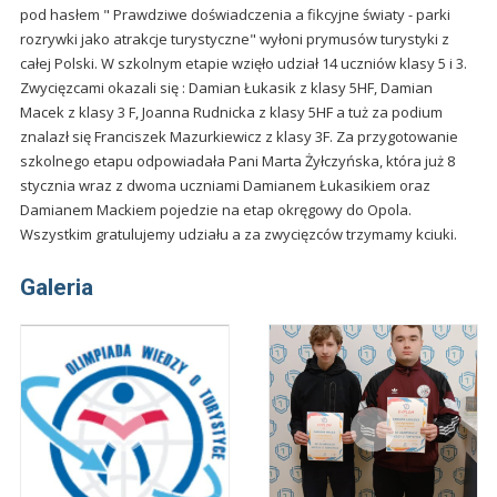
pod hasłem " Prawdziwe doświadczenia a fikcyjne światy - parki
rozrywki jako atrakcje turystyczne" wyłoni prymusów turystyki z
całej Polski. W szkolnym etapie wzięło udział 14 uczniów klasy 5 i 3.
Zwycięzcami okazali się : Damian Łukasik z klasy 5HF, Damian
Macek z klasy 3 F, Joanna Rudnicka z klasy 5HF a tuż za podium
znalazł się Franciszek Mazurkiewicz z klasy 3F. Za przygotowanie
szkolnego etapu odpowiadała Pani Marta Żyłczyńska, która już 8
stycznia wraz z dwoma uczniami Damianem Łukasikiem oraz
Damianem Mackiem pojedzie na etap okręgowy do Opola.
Wszystkim gratulujemy udziału a za zwycięzców trzymamy kciuki.
Galeria