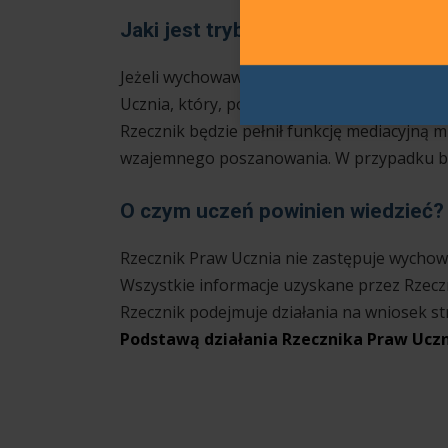
Jaki jest tryb postępowania w sy
Jeżeli wychowawca klasy nie interweniuje w
Ucznia, który, po dokładnym zapoznaniu się
Rzecznik będzie pełnił funkcję mediacyjną m
wzajemnego poszanowania. W przypadku brak
O czym uczeń powinien wiedzieć?
Rzecznik Praw Ucznia nie zastępuje wychow
Wszystkie informacje uzyskane przez Rzecz
Rzecznik podejmuje działania na wniosek str
Podstawą działania Rzecznika Praw Uczni