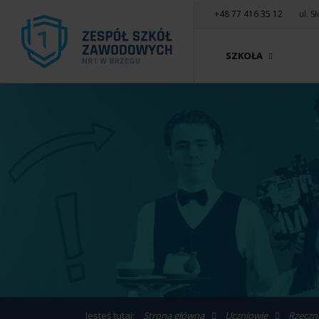
+48 77 416 35 12
ul. 
SZKOŁA
Jesteś tutaj:
Strona główna
Uczniowie
Rzeczn