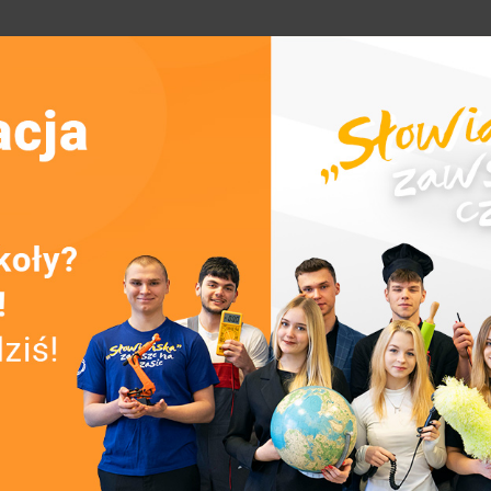
ony zaufaniem i wybrany przez społeczność uczniowską w dr
reślonych w Statucie Szkoły oraz praw dziecka zawartych m.
ienia uczniom warunków do harmonijnego rozwoju oraz pos
 im prawach i sposobie ich dochodzenia
ed Radą Pedagogiczną oraz Dyrekcją szkoły
szenia podstawowych praw ucznia oraz rozwiązywania spra
ć się do Rzecznika Praw Ucznia?
 a także z prośbą o pomoc w prawach problematycznych, spo
ualnego ucznia, ale także całego zespołu – grupy uczniów, 