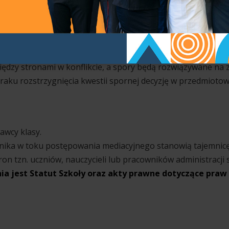
tuacjach problemowych?
 zgłoszonej sprawie lub jego starania nie są skuteczne, uc
 z problemem i opiniami zainteresowanych stron, będzie dąż
iędzy stronami w konflikcie, a spory będą rozwiązywane na z
u rozstrzygnięcia kwestii spornej decyzję w przedmiotowe
awcy klasy.
nika w toku postępowania mediacyjnego stanowią tajemnic
on tzn. uczniów, nauczycieli lub pracowników administracji s
a jest Statut Szkoły oraz akty prawne dotyczące praw 