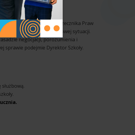
zeń może poprosić o pomoc Rzecznika Praw
ył do rozwiązania problemowej sytuacji.
asadzie negocjacji, porozumienia i
j sprawie podejmie Dyrektor Szkoły.
ę służbową.
zkoły.
ucznia.