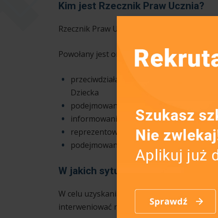
Kim jest Rzecznik Praw Ucznia?
Rzecznik Praw Ucznia to nauczyciel obdarz
Powołany jest on do:
przeciwdziałania łamaniu praw ucznia ok
Dziecka
podejmowania działań na rzecz zapewn
informowania uczniów o przysługujących
reprezentowania interesów uczniów prz
podejmowania interwencji w razie naru
W jakich sytuacjach należy zwróci
W celu uzyskania porady bądź wyjaśnienia,
interweniować nie tylko w przypadku indywid