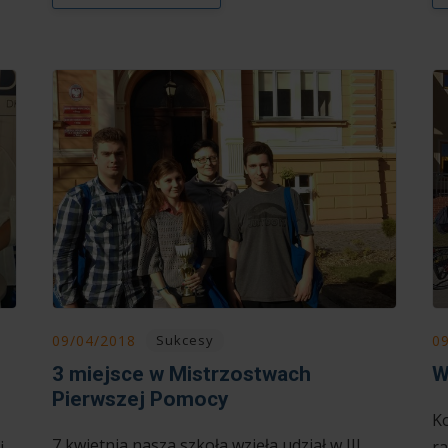
09/04/2018
0
Sukcesy
3 miejsce w Mistrzostwach
W
Pierwszej Pomocy
Ko
7 kwietnia nasza szkoła wzięła udział w III
j
r