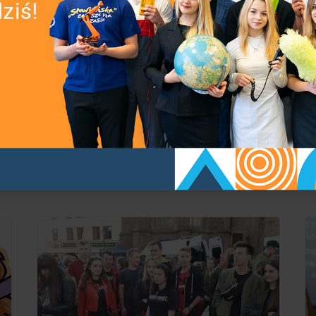
ja
18 kwietnia 2018 roku odbył się w naszej
Ju
.
szkole Konkurs Wiedzy o Austrii, adresowany
O
do uczniów naszej szkoły zainteresowanych
uc
sem
historią, tradycją i kulturą tego kraju. Celem
O
konkursu była popularyzacja wiedzy o tym
„T
szczególnym kraju niemieckiego o [...]
oc
sk
Czytaj dalej