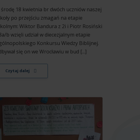
środę 18 kwietnia br dwóch uczniów naszej
koły po przejściu zmagań na etapie
kolnym: Wiktor Bandura z 2i i Piotr Rosiński
3a/b wzięli udział w diecezjalnym etapie
ólnopolskiego Konkursu Wiedzy Biblijnej.
bywał się on we Wrocławiu w bud [...]
Czytaj dalej