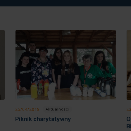
25/04/2018
2
Aktualności
Piknik charytatywny
O
B