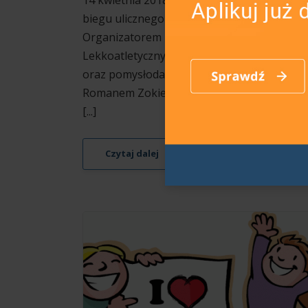
14 kwietnia 2018 roku miała miejsce III edyc
biegu ulicznego ,,Electrolux 3. Nocna Dycha’’
Organizatorem imprezy jest ,,Klub
Lekkoatletyczny 'Kotwica Brzeg' ’’, z preze
oraz pomysłodawcą i koordynatorem
Romanem Zokiem na czele. Zawody otworz
[...]
Czytaj dalej