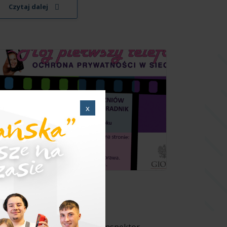
Czytaj dalej
x
8/04/2018
Wydarzenia
onkurs GIODO