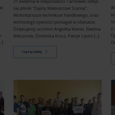
21 kwietnia w miejscowości Tarnowiec odbył
ki
W 
się piknik "Dajmy Mateuszowi Szansę".
sz
Wolontariusze technikum handlowego, oraz
sz
technologii żywności pomagali w obsłudze.
z 
Dziękujemy uczniom Angelika Wanio, Ewelina
m
Og
Wieczorek, Dominika Krocz, Patryk Lipińs [...]
.]
Od
Czytaj dalej