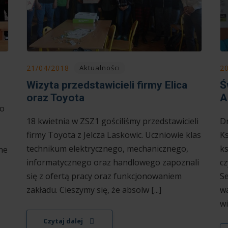
21/04/2018
2
Aktualności
Wizyta przedstawicieli firmy Elica
Ś
oraz Toyota
A
do
18 kwietnia w ZSZ1 gościliśmy przedstawicieli
Dn
firmy Toyota z Jelcza Laskowic. Uczniowie klas
Ks
technikum elektrycznego, mechanicznego,
ks
ne
informatycznego oraz handlowego zapoznali
cz
się z ofertą pracy oraz funkcjonowaniem
Se
zakładu. Cieszymy się, że absolw [...]
wa
wie
Czytaj dalej