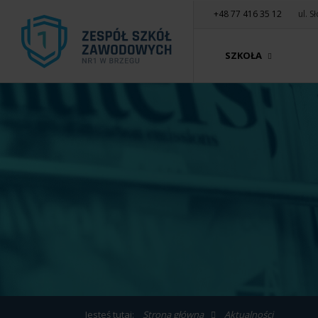
+48 77 416 35 12
ul. 
SZKOŁA
Jesteś tutaj:
Strona główna
Aktualności