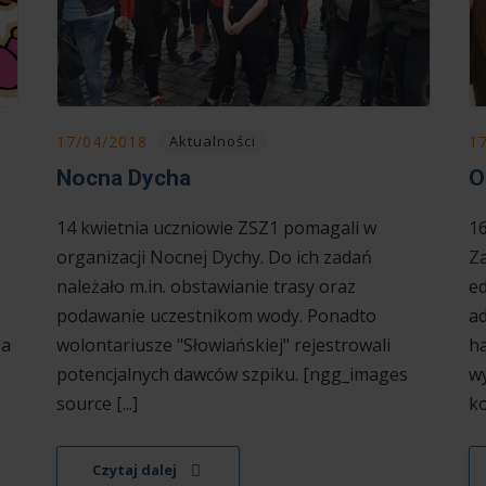
17/04/2018
1
Aktualności
Nocna Dycha
O
14 kwietnia uczniowie ZSZ1 pomagali w
16
organizacji Nocnej Dychy. Do ich zadań
Za
należało m.in. obstawianie trasy oraz
ed
podawanie uczestnikom wody. Ponadto
a
Na
wolontariusze "Słowiańskiej" rejestrowali
ha
potencjalnych dawców szpiku. [ngg_images
wy
source [...]
ko
Czytaj dalej