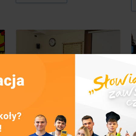
19/04/2018
1
Wydarzenia
Konkurs Wiedzy o Austrii
K