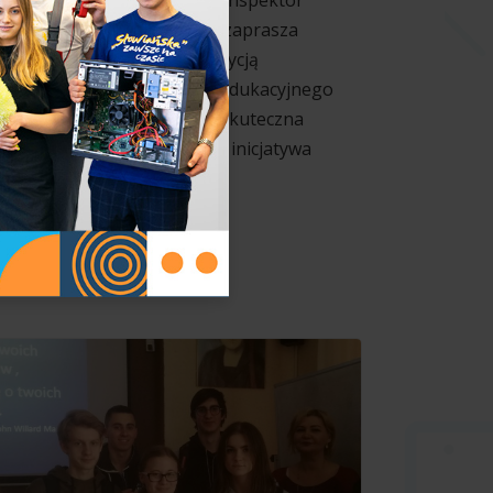
ż po raz kolejny Generalny Inspektor
chrony Danych Osobowych zaprasza
zniów szkół objętych VIII edycją
gólnopolskiego Programu Edukacyjnego
woje dane - twoja sprawa. Skuteczna
hrona danych osobowych – inicjatywa
ierowana do uczniów i n [...]
Czytaj dalej