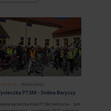
9/04/2018
Wydarzenia
ycieczka PTSM - Dolina Baryczy
lejna wycieczka Koła PTSM zaliczona－ tym
azem rowerowa－ uczniowie ZSZ1 pokonali