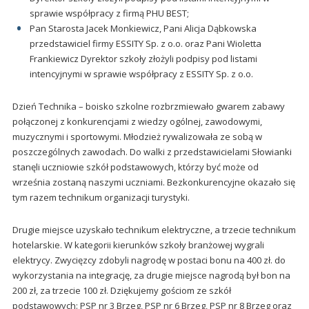
sprawie współpracy z firmą PHU BEST;
Pan Starosta Jacek Monkiewicz, Pani Alicja Dąbkowska
przedstawiciel firmy ESSITY Sp. z o.o. oraz Pani Wioletta
Frankiewicz Dyrektor szkoły złożyli podpisy pod listami
intencyjnymi w sprawie współpracy z ESSITY Sp. z o.o.
Dzień Technika – boisko szkolne rozbrzmiewało gwarem zabawy
połączonej z konkurencjami z wiedzy ogólnej, zawodowymi,
muzycznymi i sportowymi. Młodzież rywalizowała ze sobą w
poszczególnych zawodach. Do walki z przedstawicielami Słowianki
stanęli uczniowie szkół podstawowych, którzy być może od
września zostaną naszymi uczniami. Bezkonkurencyjne okazało się
tym razem technikum organizacji turystyki.
Drugie miejsce uzyskało technikum elektryczne, a trzecie technikum
hotelarskie. W kategorii kierunków szkoły branżowej wygrali
elektrycy. Zwycięzcy zdobyli nagrodę w postaci bonu na 400 zł. do
wykorzystania na integrację, za drugie miejsce nagrodą był bon na
200 zł, za trzecie 100 zł. Dziękujemy gościom ze szkół
podstawowych: PSP nr 3 Brzeg, PSP nr 6 Brzeg, PSP nr 8 Brzeg oraz