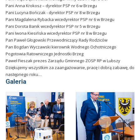
Pani Anna Krokosz – dyrektor PSP nr 6 w Brzegu
Pani Lucyna Bończak - dyrektor PSP nr 8 w Brzegu
Pani Magdalena Rybacka wicedyrektor PSP nr 6 w Brzegu
Pani Dorota Banik wicedyrektor PSP nr 5 w Brzegu
Pani Iwona Kiesińska wicedyrektor PSP nr 8 w Brzegu
Pan Paweł Głogowski Przewodniczący Rady Rodziców
Pan Bogdan Wyczawski kierownik Wodnego Ochotniczego
Pogotowia Ratowniczego Jednostki Brzeg
Paweł Fieszak prezes Zarządu Gminnego ZOSP RP w Lubszy
Dziękujemy wszystkim za zaangażowanie, pracę i dobrą zabawę, do
następnego roku…
Galeria