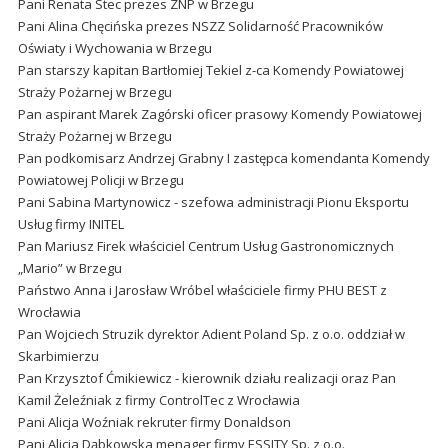
Pani Renata Stec prezes ZNP w Brzegu
Pani Alina Chęcińska prezes NSZZ Solidarność Pracowników
Oświaty i Wychowania w Brzegu
Pan starszy kapitan Bartłomiej Tekiel z-ca Komendy Powiatowej
Straży Pożarnej w Brzegu
Pan aspirant Marek Zagórski oficer prasowy Komendy Powiatowej
Straży Pożarnej w Brzegu
Pan podkomisarz Andrzej Grabny I zastępca komendanta Komendy
Powiatowej Policji w Brzegu
Pani Sabina Martynowicz - szefowa administracji Pionu Eksportu
Usług firmy INITEL
Pan Mariusz Firek właściciel Centrum Usług Gastronomicznych
„Mario” w Brzegu
Państwo Anna i Jarosław Wróbel właściciele firmy PHU BEST z
Wrocławia
Pan Wojciech Struzik dyrektor Adient Poland Sp. z o.o. oddział w
Skarbimierzu
Pan Krzysztof Ćmikiewicz - kierownik działu realizacji oraz Pan
Kamil Żeleźniak z firmy ControlTec z Wrocławia
Pani Alicja Woźniak rekruter firmy Donaldson
Pani Alicja Dąbkowska menager firmy ESSITY Sp. z o.o.