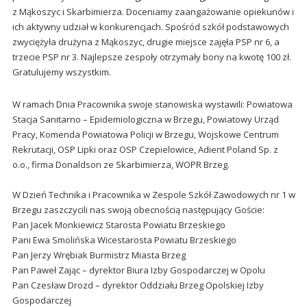
z Mąkoszyc i Skarbimierza. Doceniamy zaangażowanie opiekunów i
ich aktywny udział w konkurencjach. Spośród szkół podstawowych
zwyciężyła drużyna z Mąkoszyc, drugie miejsce zajęła PSP nr 6, a
trzecie PSP nr 3. Najlepsze zespoły otrzymały bony na kwotę 100 zł.
Gratulujemy wszystkim.
W ramach Dnia Pracownika swoje stanowiska wystawili: Powiatowa
Stacja Sanitarno – Epidemiologiczna w Brzegu, Powiatowy Urząd
Pracy, Komenda Powiatowa Policji w Brzegu, Wojskowe Centrum
Rekrutacji, OSP Lipki oraz OSP Czepielowice, Adient Poland Sp. z
o.o., firma Donaldson ze Skarbimierza, WOPR Brzeg.
W Dzień Technika i Pracownika w Zespole Szkół Zawodowych nr 1 w
Brzegu zaszczycili nas swoją obecnością następujący Goście:
Pan Jacek Monkiewicz Starosta Powiatu Brzeskiego
Pani Ewa Smolińska Wicestarosta Powiatu Brzeskiego
Pan Jerzy Wrębiak Burmistrz Miasta Brzeg
Pan Paweł Zając – dyrektor Biura Izby Gospodarczej w Opolu
Pan Czesław Drozd – dyrektor Oddziału Brzeg Opolskiej Izby
Gospodarczej