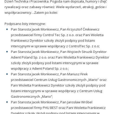
Dzień Technika i Pracownika. Pogoda nam dopisała, humory i chęć
rywalizacji oraz zabawy również. Wiele wydarzeń, atrakcji, goście i
współpracownicy…Zatem po kolei:
Podpisano listy intencyjne:
Pan Starosta Jacek Monkiewicz, Pan Krzysztof Ćmikiewicz
przedstawiciel firmy Control Tec Sp. z o.o. oraz Pani Wioletta
Frankiewicz Dyrektor szkoły złożyli podpisy pod listami
intencyjnymi w sprawie współpracy z ControlTec Sp. z o.o;
Pan Starosta Jacek Monkiewicz, Pan Wojciech Struzik Dyrektor
Adient Poland Sp. z o.o. oraz Pani Wioletta Frankiewicz Dyrektor
szkoły złożyli podpisy pod listami intencyjnymi w sprawie
współpracy z Adient Poland Sp. z o.o.;
Pan Starosta Jacek Monkiewicz, Pan Mariusz Firek
przedstawiciel Centrum Usług Gastronomicznych „Mario” oraz
Pani Wioletta Frankiewicz Dyrektor szkoły złożyli podpisy pod
listami intencyjnymi w sprawie współpracy z Centrum Usług
Gastronomicznych „Mario”;
Pan Starosta Jacek Monkiewicz, Pan Jarosław Wróbel
przedstawiciel firmy PHU BEST oraz Pani Wioletta Frankiewicz
Dyrektor szkoły złożyli podpisy pod listami intencyjnymi w