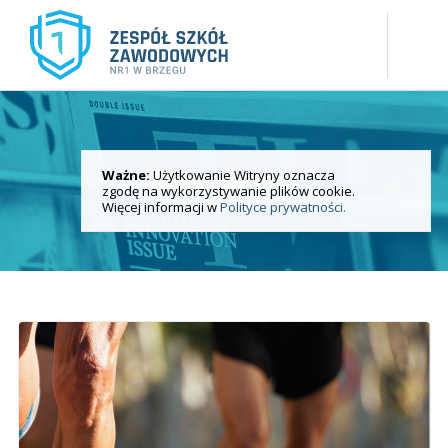
Ważne:
Użytkowanie Witryny oznacza
Aktualności
zgodę na wykorzystywanie plików cookie.
i wydarzenia
Więcej informacji w
Polityce prywatności.