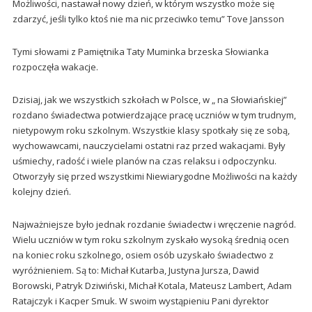
Możliwości, nastawał nowy dzień, w którym wszystko może się
zdarzyć, jeśli tylko ktoś nie ma nic przeciwko temu” Tove Jansson
Tymi słowami z Pamiętnika Taty Muminka brzeska Słowianka
rozpoczęła wakacje.
Dzisiaj, jak we wszystkich szkołach w Polsce, w „ na Słowiańskiej”
rozdano świadectwa potwierdzające pracę uczniów w tym trudnym,
nietypowym roku szkolnym. Wszystkie klasy spotkały się ze sobą,
wychowawcami, nauczycielami ostatni raz przed wakacjami. Były
uśmiechy, radość i wiele planów na czas relaksu i odpoczynku.
Otworzyły się przed wszystkimi Niewiarygodne Możliwości na każdy
kolejny dzień.
Najważniejsze było jednak rozdanie świadectw i wręczenie nagród.
Wielu uczniów w tym roku szkolnym zyskało wysoką średnią ocen
na koniec roku szkolnego, osiem osób uzyskało świadectwo z
wyróżnieniem. Są to: Michał Kutarba, Justyna Jursza, Dawid
Borowski, Patryk Dziwiński, Michał Kotala, Mateusz Lambert, Adam
Ratajczyk i Kacper Smuk. W swoim wystąpieniu Pani dyrektor