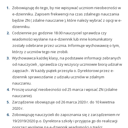
Zobowiązuję do tego, by nie wpisywać uczniom nieobecności w
e-dzienniku. Zapisem frekwencji na czas zdalnego nauczania
będzie ZN ( zdalne nauczanie ), które należy wybrać z opcji w e-
dzienniku.
Codziennie po godzinie 18.00 nauczyciel sprawdza czy
wiadomości wysłane na e-dziennik lub inne komunikatory
zostały odebrane przez ucznia. Informuje wychowawcę o tym,
którzy z uczniów tego nie zrobili.
Wychowawca każdej klasy, na podstawie informacji zebranych
od nauczycieli , sprawdza czy wszyscy uczniowie biorą udział w
zajęciach . W każdy piątek przesyła o. Dyrektorowi przez e-
dziennik sprawozdanie z udziału uczniów w zdalnym
nauczaniu.
Proszę usunąć nieobecności od 25 marca i wpisać ZN (zdalne
nauczanie).
Zarządzenie obowiązuje od 26 marca 2020 r. do 10 kwietnia
2020 r.
Zobowiązuję nauczycieli do zapoznania się z zarządzeniem nr
19/2019/2020 p.o. Dyrektora szkoły i przyjęcia go do realizacji
poprzez wysłanie na e-dziennik wiadomości o treści: