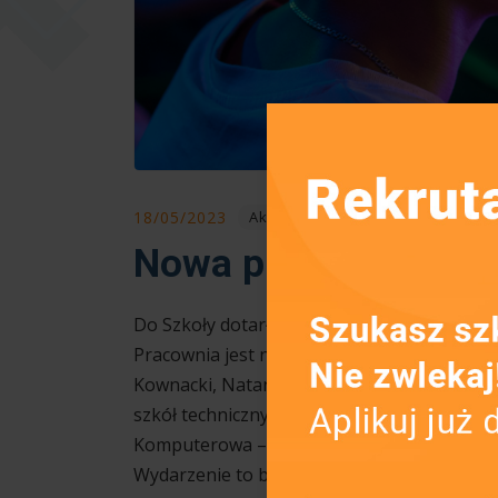
18/05/2023
Aktualności
Nowa pracownia kom
Do Szkoły dotarła pracownia komputerowa (
Pracownia jest nagrodą za pierwsze miejsce
Kownacki, Natan Biernat, Jakub Jeka, Marci
szkół technicznych z województw dolnośląs
Komputerowa – Państwowy Instytut Badawczy
Wydarzenie to było objęte patronatem ho