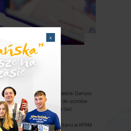
x
nych.
 którą zobyła drużyna w składzie: Dariusz
. Konkurs ten był skierowany do uczniów
 była Naukowa i Akademicka Sieć
Sieć Antysmogowa (ESA).
zpieczeństwa – Sekretarza Stanu w KPRM