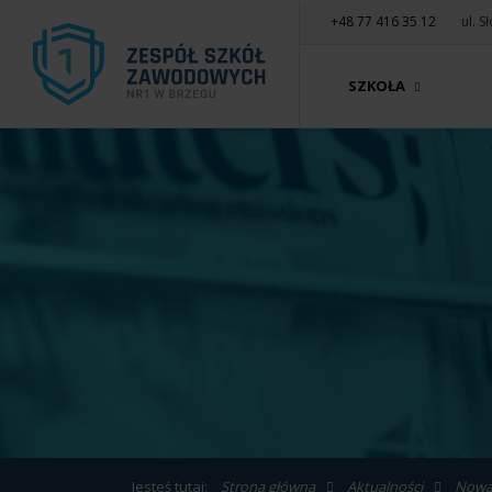
+48 77 416 35 12
ul. 
SZKOŁA
Jesteś tutaj:
Strona główna
Aktualności
Nowa 