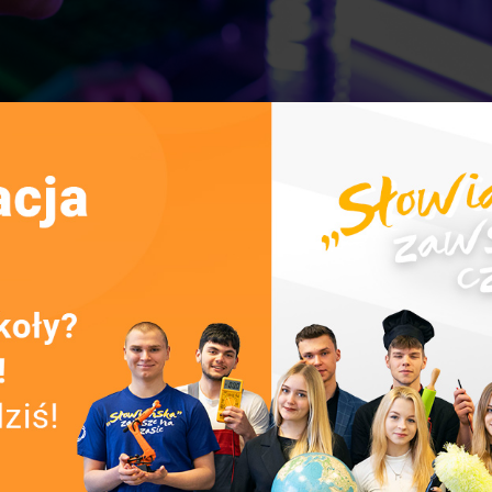
puterowa na Słowiance
20 laptopów) oraz monitor do wyświetlania treści edukacyj
 w konkursie ogólnopolskim „Technikon ESA – pilotaż 2023”,
n Pinderski, Konrad Sobstyl z opiekunem Panią Beatą Dylak
kiego i opolskiego. Organizatorem Konkursu Technikon ESA
 z siedzibą w Warszawie, realizujący projekt Edukacyjna 
norowym patronatem Pełnomocnika Rządu do spraw Cyberbe