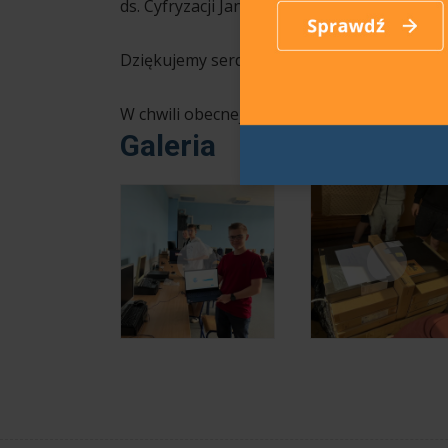
ds. Cyfryzacji Janusza Cieszyńskiego.
Dziękujemy serdecznie Organizatorom za ce
W chwili obecnej trwa instalacja pracowni. Da
Galeria