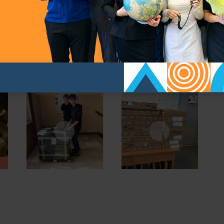
nną nagrodę przesłaną do szkoły!!!
lsze informacje wkrótce....