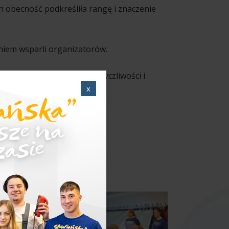
h obecność podkreśliła rangę i znaczenie
niem wsparli organizatorów.
ując postawę współpracy, życzliwości i
x
 cudowni.