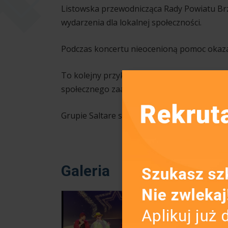
Listowska przewodnicząca Rady Powiatu Brze
wydarzenia dla lokalnej społeczności.
Podczas koncertu nieocenioną pomoc okazal
To kolejny przykład, jak młodzież z naszej 
społecznego zaangażowania.
Grupie Saltare serdecznie gratulujemy jubile
Galeria