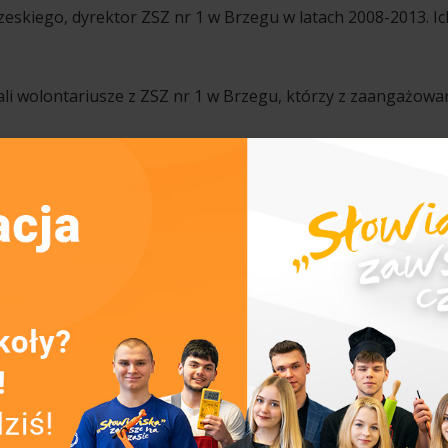
skiego, dyrektor ZSZ nr 1 w Brzegu w latach 2008-2013. Ic
i wolontariusze z ZSZ nr 1 w Brzegu, którzy z zaangażowa
szkoły aktywnie uczestniczy w życiu kulturalnym miasta, prom
uszu i życzymy wielu kolejnych lat tanecznej pasji! Jesteście