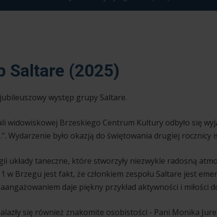
 Saltare (2025)
jubileuszowy występ grupy Saltare.
sali widowiskowej Brzeskiego Centrum Kultury odbyło się wy
 to…”. Wydarzenie było okazją do świętowania drugiej rocznicy 
ii układy taneczne, które stworzyły niezwykle radosną at
 w Brzegu jest fakt, że członkiem zespołu Saltare jest emer
zaangażowaniem daje piękny przykład aktywności i miłości do
alazły się również znakomite osobistości - Pani Monika Ju