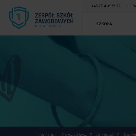
+48 77 416 35 12
ul. 
SZKOŁA
Jesteś tutaj:
Strona główna
Uczniowie
Szkoln