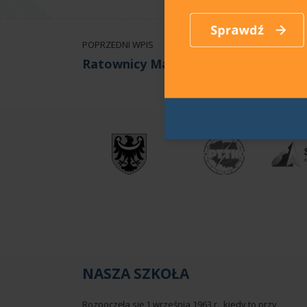
POPRZEDNI WPIS
Ratownicy Marzeń
NASZA SZKOŁA
Rozpoczęła się 1 września 1963 r., kiedy to przy