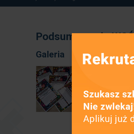
Podsumowanie WO
Galeria