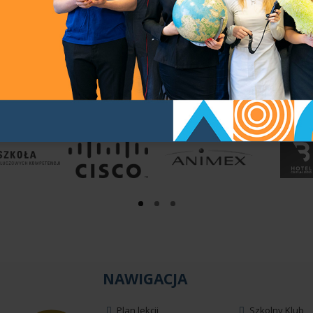
20 Mistrzo
NAWIGACJA
Plan lekcji
Szkolny Klub