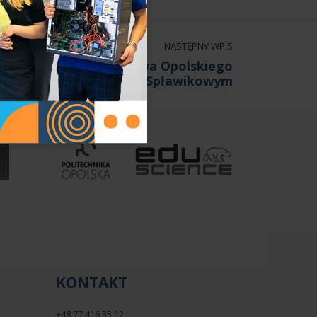
NASTĘPNY WPIS
stwa Szkół Województwa Opolskiego
w Wędkarstwie Spławikowym
KONTAKT
+48 77 416 35 12