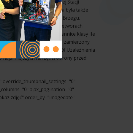
arzynę Gawlak z Powiatowej Stacji
amu profilaktycznego obecna była także
Komendy Powiatowej Policji w Brzegu.
o haseł akcji, gazetka o przetworach
uszko i Martyny Janas. Uczennice klasy IIe
adzieję, że akcja przyniesie zamierzony
wia (WHO) klasyfikuje Zespół Uzależnienia
 najsilniejszych narzędzi obrony przed
" override_thumbnail_settings="0"
columns="0" ajax_pagination="0"
okaz zdjęć" order_by="imagedate"