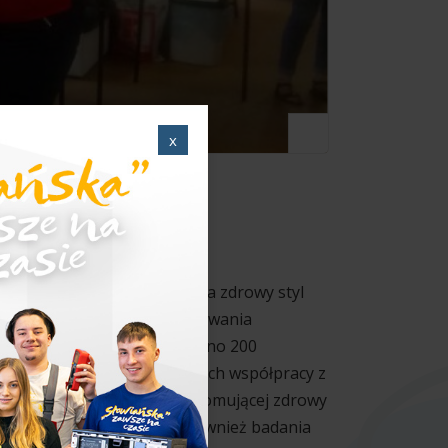
x
 się kolejna akcja promująca zdrowy styl
 korzyści płynących ze spożywania
5 maja). Zakupiono i rozdano 200
edagog Danutę Denes w ramach współpracy z
eń, kampanii edukacyjnej promującej zdrowy
minie miasto Brzeg. Były również badania