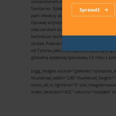
smokolizerem mierzącym zawartość tlenku 
Sanitarno- Epidemiologicznej w Brzegu- Se
pani młodszy aspirant Magdalena Bielecka z 
Oprawę artystyczną akcji stanowiły plakaty
mleczarskich oraz gazetka o szkodliwości p
technikum technologii żywności proponowały
skutek. Palenie tytoniu jest największym 
od Tytoniu jako chorobę. Ostrzeżenia o tym
globalną epidemią tytoniową. Co roku z po
[ngg_images source="galleries" container_i
thumbnail_width="240" thumbnail_height="
show_all_in_lightbox="0" use_imagebrowser
order_direction="ASC" returns="included" 