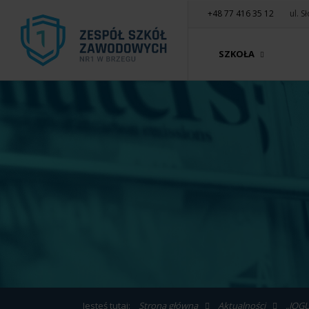
+48 77 416 35 12
ul. 
SZKOŁA
Jesteś tutaj:
Strona główna
Aktualności
„JOG