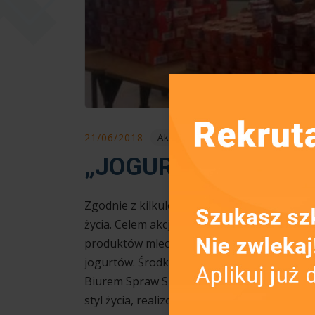
21/06/2018
Aktualności
„JOGURT ZAMIAST 
Zgodnie z kilkuletnią tradycją w Zespole Sz
życia. Celem akcji było uświadomienie młod
produktów mlecznych w ramach obchodów Św
jogurtów. Środki finansowe przeznaczone n
Biurem Spraw Społecznych i Zdrowia Urzędu
styl życia, realizowanych w ramach program