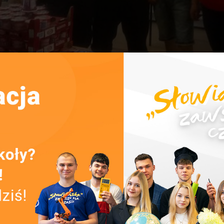
PAPIEROSA”
kół Zawodowych nr 1 w Brzegu dnia 13 czerwca 2018 r. odbyła
ym ludziom szkodliwości palenia papierosów oraz wskazanie
iatowego Dnia bez Papierosa (31 maja) oraz Dnia Mleka (2
a ten cel pochodziły z funduszy uzyskanych przez panią p
 Miasta w Brzegu z programu profilaktyki, terapii uzależni
u profilaktyki i rozwiązywania problemów alkoholowych w g