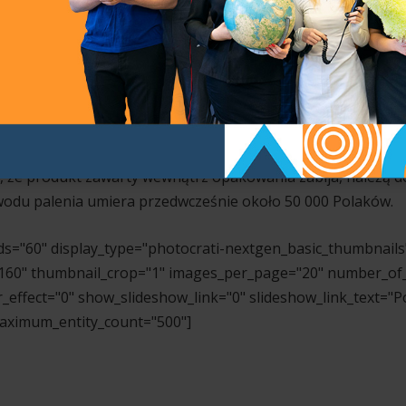
węgla w wydychanym powietrzu wykonywane przez panią Kat
kcja Promocji Zdrowia i Oświaty Społecznej. W ramach progr
Zespołu ds. Profilaktyki Społecznej, Nieletnich i Patologii 
 wykonane przez naszych uczniów, nawiązujące tematycznie d
alenia wykonana przez młodzież pod kierunkiem Marioli Pawł
 tego dnia sięgnąć po jogurt zamiast po papierosa. Mamy n
zagrożeniem zdrowotnym w Polsce. Światowa Organizacja Zdro
, że produkt zawarty wewnątrz opakowania zabija, należą do
wodu palenia umiera przedwcześnie około 50 000 Polaków.
ds="60" display_type="photocrati-nextgen_basic_thumbnails
160" thumbnail_crop="1" images_per_page="20" number_of_
_effect="0" show_slideshow_link="0" slideshow_link_text="P
maximum_entity_count="500"]