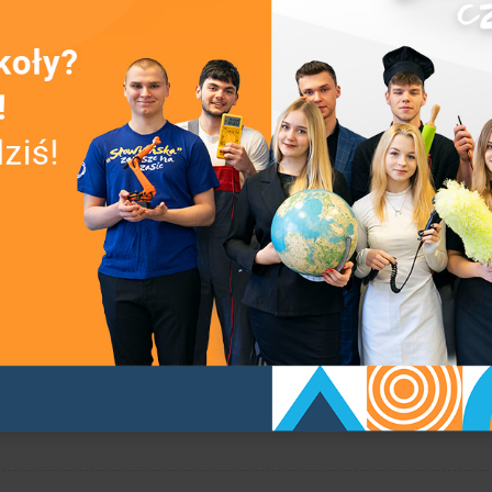
sty Jacka Monkiewicza oraz Pani wicestarosty Ewy Smolińskie
ni Wioletcie Frankiewicz.