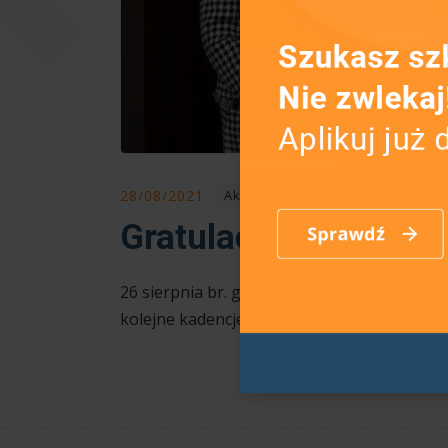
28/08/2021
Aktualności
Gratulacje!
26 sierpnia br. gratulacje z rąk Pana staro
kolejne kadencje. Jeszcze raz gratulujemy Pa