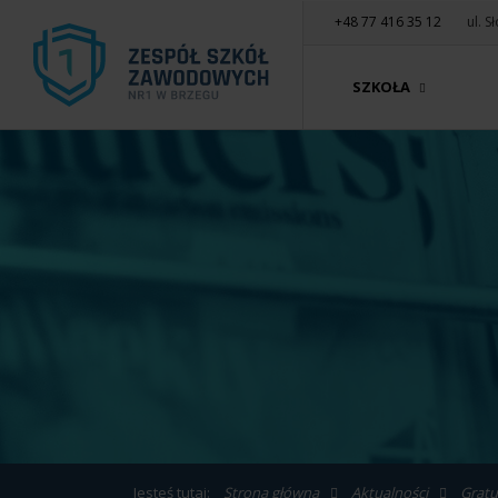
+48 77 416 35 12
ul. 
SZKOŁA
Jesteś tutaj:
Strona główna
Aktualności
Gratul